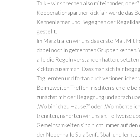
Talk – wir sprechen also miteinander, oder
Kooperationspartner kick fair wurde das B
Kennenlernen und Begegnen der Regelklas
gestellt.
Im März trafen wir uns das erste Mal. Mit F
dabei noch in getrennten Gruppen kennen. 
alle die Regeln verstanden hatten, setzten 
kickten zusammen. Dass man sich fair begeg
Tag lernten und fortan auch verinnerlichen 
Beim zweiten Treffen mischten sich die beid
zunächst mit der Begegnung und sprach über
„Wo bin ich zu Hause?“ oder „Wo möchte ic
trennten, näherten wir uns an. Teilweise ü
Gemeinsamkeiten sind nicht immer auf den e
der Nebenhalle Straßenfußball und lernte 