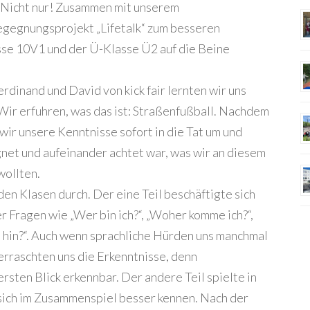
? Nicht nur! Zusammen mit unserem
egegnungsprojekt „Lifetalk“ zum besseren
se 10V1 und der Ü-Klasse Ü2 auf die Beine
erdinand und David von kick fair lernten wir uns
Wir erfuhren, was das ist: Straßenfußball. Nachdem
wir unsere Kenntnisse sofort in die Tat um und
net und aufeinander achtet war, was wir an diesem
wollten.
en Klasen durch. Der eine Teil beschäftigte sich
 Fragen wie „Wer bin ich?“, „Woher komme ich?“,
h hin?“. Auch wenn sprachliche Hürden uns manchmal
berraschten uns die Erkenntnisse, denn
rsten Blick erkennbar. Der andere Teil spielte in
sich im Zusammenspiel besser kennen. Nach der