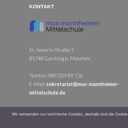
KONTAKT
St.-Severin-Straße 3
85748 Garching b. München
Telefon: 089/329 89 116
E-Mail:
sekretariat@max-mannheimer-
mittelschule.de
Wir verwenden nur technische Cookies, deshalb sind die Cookie-
Footer
Top
Home