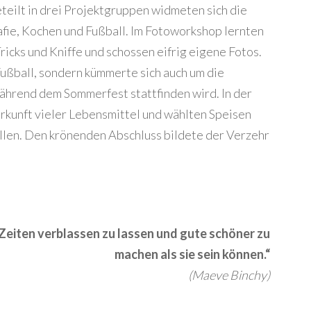
eteilt in drei Projektgruppen widmeten sich die
fie, Kochen und Fußball. Im Fotoworkshop lernten
Tricks und Kniffe und schossen eifrig eigene Fotos.
Fußball, sondern kümmerte sich auch um die
während dem Sommerfest stattfinden wird. In der
rkunft vieler Lebensmittel und wählten Speisen
llen. Den krönenden Abschluss bildete der Verzehr
 Zeiten verblassen zu lassen und gute schöner zu
machen als sie sein können.“
(Maeve Binchy)