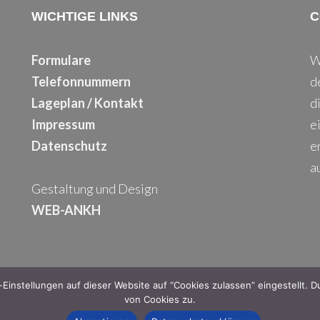
WICHTIGE LINKS
C
Formulare
W
Telefonnummern
d
Lageplan / Kontakt
d
Impressum
e
Datenschutz
e
a
Gestaltung und Design
WEB-ANKH
Einstellungen auf dieser Website auf “Cookies zulassen” eingestellt.
von Cookies zu.