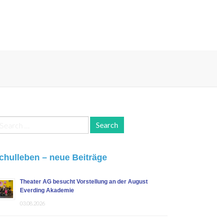
earch
r:
chulleben – neue Beiträge
Theater AG besucht Vorstellung an der August
Everding Akademie
03.08.2026