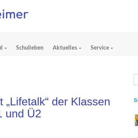
il
Schulleben
Aktuelles
Service
S
fo
„Lifetalk“ der Klassen
S
1 und Ü2