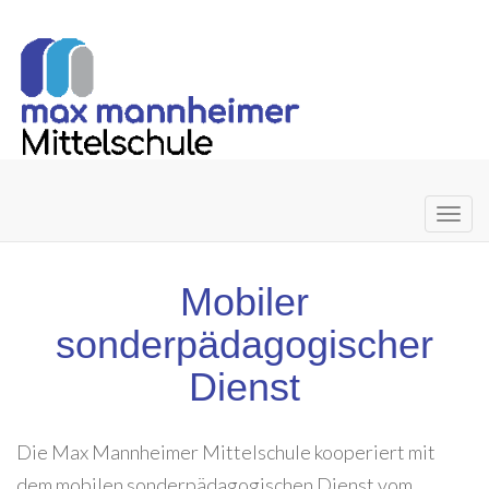
Primary
Skip
to
Menu
content
Mobiler
sonderpädagogischer
Dienst
Die Max Mannheimer Mittelschule kooperiert mit
dem mobilen sonderpädagogischen Dienst vom