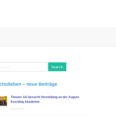
earch
r:
chulleben – neue Beiträge
Theater AG besucht Vorstellung an der August
Everding Akademie
03.08.2026