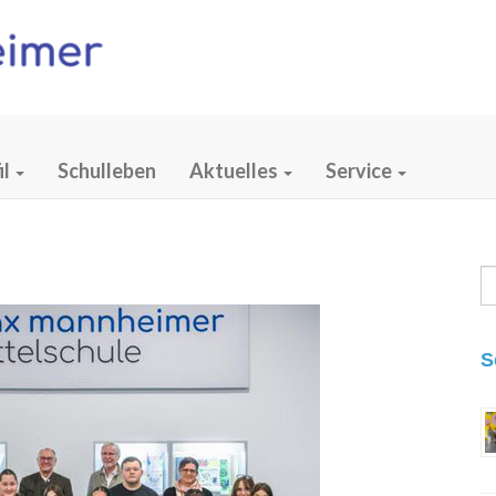
il
Schulleben
Aktuelles
Service
S
fo
S