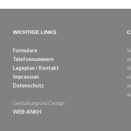
WICHTIGE LINKS
C
Formulare
W
Telefonnummern
d
Lageplan / Kontakt
d
Impressum
e
Datenschutz
e
a
Gestaltung und Design
WEB-ANKH